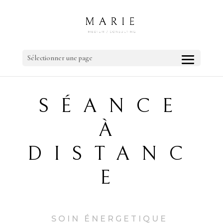
Sélectionner une page
SÉANCE
À
DISTANC
E
SOIN ÉNERGETIQUE